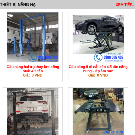
THIẾT BỊ NÂNG HẠ
XEM TIẾP...
Cầu nâng hai trụ thủy lực công
Cầu nâng ô tô cắt kéo 4.5 tấn nâng
suất 4.5 tấn
bụng - lắp âm sàn
Giá: 0 VNĐ
Giá: 0 VNĐ