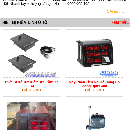
đãi. Nhanh tay số lượng có hạn. Hotline: 0906 005 405
Chi tiết ...
THIẾT BỊ KIỂM ĐỊNH Ô TÔ
XEM TIẾP...
Thiết Bị Hỗ Trợ Kiểm Tra Gầm Xe
Máy Phân Tích Khí Xả Động Cơ
Tải
Xăng Opus 400
Giá: 0 VNĐ
Giá: 0 VNĐ