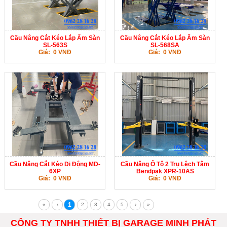
Cầu Nâng Cắt Kéo Lắp Ấm Sàn
Cầu Nâng Cắt Kéo Lắp Âm Sàn
SL-563S
SL-568SA
Giá: 0 VNĐ
Giá: 0 VNĐ
Cầu Nâng Cắt Kéo Di Động MD-
Cầu Nâng Ô Tô 2 Trụ Lệch Tâm
6XP
Bendpak XPR-10AS
Giá: 0 VNĐ
Giá: 0 VNĐ
1
«
‹
2
3
4
5
›
»
CÔNG TY TNHH THIẾT BỊ GARAGE MINH PHÁT