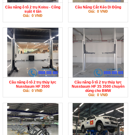
Cầu nâng ô tô 2 trụ Koisu - Công
Cầu Nâng Cắt Kéo Di Động
suất 4 tấn
Giá: 0 VNĐ
Giá: 0 VNĐ
Cầu nâng ô tô 2 trụ thủy lực
Cầu nâng ô tô 2 trụ thủy lực
Nussbaum HF 3500
Nussbaum HF 3S 3500 chuyên
Giá: 0 VNĐ
dùng cho BMW
Giá: 0 VNĐ