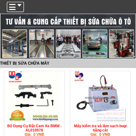
Trigger
THIẾT BỊ SỬA CHỮA MÁY
Bộ Dụng Cụ Đặt Cam Xe BMW -
Máy kiểm tra và làm sạch bugi
AL010078
bằng cát
Giá: 0 VNĐ
Giá: 0 VNĐ