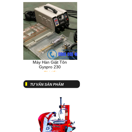
Máy Hàn Giật Tôn
Gyspro 230
Chi tiết
Tư vấn về máy chuẩn
đoán lỗi hộp đen
TƯ VẤN SẢN PHẨM