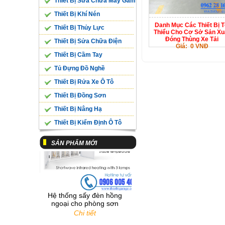
Thiết Bị Sửa Chữa Máy Gầm
Thiết Bị Khí Nén
Danh Mục Các Thiết Bị T
Thiết Bị Thủy Lực
Thiểu Cho Cơ Sở Sản Xu
Đóng Thùng Xe Tải
Thiết Bị Sửa Chữa Điện
Giá: 0 VNĐ
Bệ Cân Trọng Lượng 10
Thiết Bị Cầm Tay
Tấn/ Trục SL-10WE
Tủ Đựng Đồ Nghề
Chi tiết
Thiết Bị Rửa Xe Ô Tô
Thiết Bị Đồng Sơn
Thiết Bị Nâng Hạ
Thiết Bị Kiểm Định Ô Tô
SẢN PHẨM MỚI
Hệ thống sấy đèn hồng
ngoại cho phòng sơn
Chi tiết