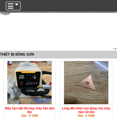
Trigger
THIẾT BỊ ĐỒNG SƠN
Máy hàn dật tôn hay máy hàn dựt
Long đền hình sao dùng cho máy
tôn
hàn rút tôn
Giá: 0 VNĐ
Giá: 0 VNĐ