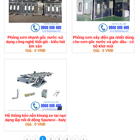
Phòng sơn nhanh gôc nước sử
Phòng sơn sấy điện gia nhiệt dùng
dụng công nghệ thổi gió - kiểu hút
cho sơn gốc nước và gốc dầu - có
âm sàn
bộ khử mùi
Giá: 0 VNĐ
Giá: 0 VNĐ
Hệ thống kéo nắn khung xe tai nạn
dạng lắp nổi di động Spanesi - Italy
Giá: 0 VNĐ
1
«
‹
2
3
4
›
»