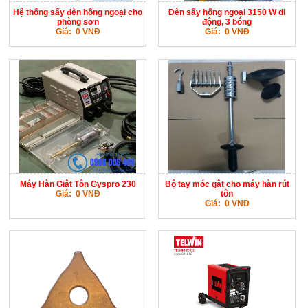
Hệ thống sấy đèn hồng ngoại cho
Đèn sấy hống ngoại 3150 W di
phòng sơn
động, 3 bóng
Giá: 0 VNĐ
Giá: 0 VNĐ
Máy Hàn Giật Tôn Gyspro 230
Bộ tay móc gật cho máy hàn rút
Giá: 0 VNĐ
tôn
Giá: 0 VNĐ