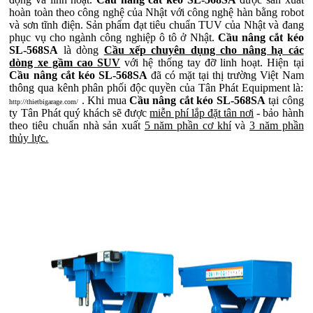
hoàn toàn theo công nghệ của Nhật với công nghệ hàn bằng robot
và sơn tĩnh điện. Sản phẩm đạt tiêu chuẩn TUV của Nhật và đang
phục vụ cho ngành công nghiệp ô tô ở Nhật.
Cầu nâng cắt kéo
SL-568SA
là dòng
Cầu xếp chuyên dụng cho nâng hạ các
dòng xe gầm cao SUV
với hệ thống tay đỡ linh hoạt. Hiện tại
Cầu nâng cắt kéo SL-568SA
đã có mặt tại thị trường Việt Nam
thông qua kênh phân phối độc quyền của Tân Phát Equipment là:
. Khi mua
Cầu nâng cắt kéo SL-568SA
tại công
http://thietbigarage.com/
ty Tân Phát quý khách sẽ được
miễn phí lắp đặt tân nơi
- bảo hành
theo tiêu chuẩn nhà sản xuất
5 năm phần cơ khí
và
3 năm phần
thủy lực.