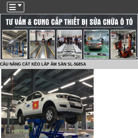
Trigger
CẦU NÂNG CẮT KÉO LẮP ÂM SÀN SL-568SA