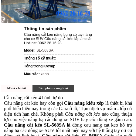
Thông tin sản phẩm
Cầu nâng cắt kéo nâng bụng có tay nâng
cho xe SUV Cầu nâng cắt kéo lắp âm sàn.
Hotline: 0962 28 16 28
Model:
SL-568SA
Thông số kỹ thuật:
Tổng trọng lượng:
Màu sắc:
xanh
Mô tả chi tiết
Sản phẩm cùng loại
Cầu nâng cắt kéo 4 bánh tự do
Cầu nâng cắt kéo
hay còn gọi
C
ầu nâng kiểu xếp
là thiết bị khá
phổ biến hiện nay trong các Gara ô tô, Trạm dịch vụ mâm - lốp có
diện tích han chế. Không phải
Cầu nâng cắt kéo
nào cũng thuận
lợi cho việc nâng hạ các dòng xe SUV hay các dòng xe gầm cao.
Cầu nâng cắt kéo SL-568SA là
dòng cau nang cat keo hỗ trợ
nâng hạ các dòng xe SUV tốt nhất hiện nay với hệ thống tay đỡ cơ
động và linh hoạt.
Cầu nâng cắt kéo SL-568SA
được sản xuất