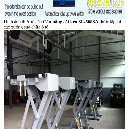
Hình ảnh thực tế của
Cầu nâng cắt kéo SL-568SA
được lắp tại
các
xưởng sửa chữa ô tô
: