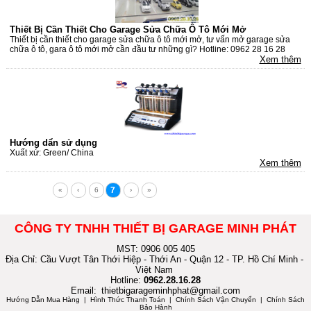
Thiết Bị Cần Thiết Cho Garage Sửa Chữa Ô Tô Mới Mở
Thiết bị cần thiết cho garage sửa chữa ô tô mới mở, tư vấn mở garage sửa
chữa ô tô, gara ô tô mới mở cần đầu tư những gì? Hotline: 0962 28 16 28
Xem thêm
Hướng dẩn sử dụng
Xuất xứ: Green/ China
Xem thêm
7
«
‹
6
›
»
CÔNG TY TNHH THIẾT BỊ GARAGE MINH PHÁT
MST: 0906 005 405
Địa Chỉ: Cầu Vượt Tân Thới Hiệp - Thới An - Quận 12 - TP. Hồ Chí Minh -
Việt Nam
Hotline:
0962.28.16.28
Email:
thietbigarageminhphat@gmail.com
Hướng Dẫn Mua Hàng
| Hình Thức Thanh Toán | Chính Sách Vận Chuyển | Chính Sách
Bảo Hành