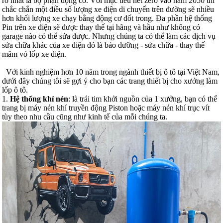
rõ nhất là bộ phận động cơ. Với mục tiêu net zero vào năm 2050 thì
chắc chắn một điều số lượng xe điện di chuyển trên đường sẽ nhiều
hơn khối lượng xe chạy bằng động cơ đốt trong. Đa phần hệ thống
Pin trên xe điện sẽ được thay thế tại hãng và hầu như không có
garage nào có thể sửa được. Nhưng chúng ta có thể làm các dịch vụ
sửa chữa khác của xe điện đó là bảo dưỡng - sửa chữa - thay thế
mâm vỏ lốp xe điện.
Với kinh nghiệm hơn 10 năm trong ngành thiết bị ô tô tại Việt Nam,
dưới đây chúng tôi sẽ gợi ý cho bạn các trang thiết bị cho xưởng làm
lốp ô tô.
1.
Hệ thống khí nén
: là trái tim khởi nguồn của 1 xưởng, bạn có thể
trang bị máy nén khí truyền động Piston hoặc máy nén khí trục vít
tùy theo nhu cầu cũng như kinh tế của mỗi chúng ta.