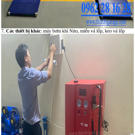
7.
Các thiết bị khác
: máy bơm khí Nito, miến vá lốp, keo vá lốp