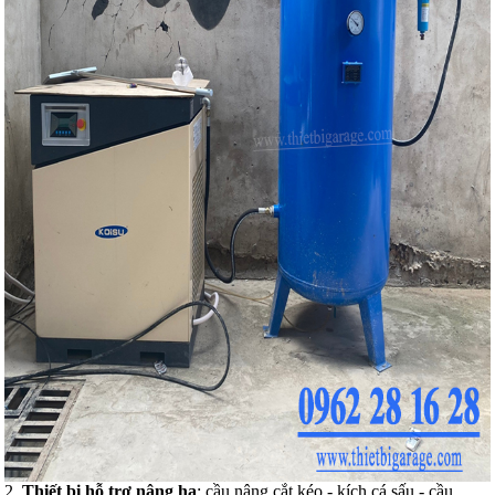
2.
Thiết bị hỗ trợ nâng hạ
: cầu nâng cắt kéo - kích cá sấu - cầu