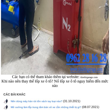
Các bạn có thể tham khảo thêm tại website:
thietbigarage.com
Khi nào nên thay thế lốp xe ô tô? Nổ lốp xe ô tô nguy hiểm đến mức
nào
CÁC BÀI KHÁC
(31.10.2021)
Nên dùng máy hàn rút tôn xách tay loại nào?
(08.07.2021)
Mở xưởng làm lốp trung tâm bán vỏ xe cần những thiết bị gì?