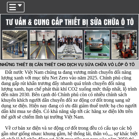
Trigger
NHỮNG THIẾT BỊ CẦN THIẾT CHO DỊCH VỤ SỬA CHỮA VỎ LỐP Ô TÔ
Đất nước Việt Nam chúng ta đang vương mình chuyển đổi năng
lượng xanh với mục tiêu Net Zero vào năm 2025. Chính phủ cũng
đang gấp rút khẩn trương đẩy nhanh quá trình chuyển đổi năng
lượng xanh, hạn chế phát thải khí CO2 xuống mức thấp nhất, lộ trình
đến năm 2030. Bên cạnh đó Chính phủ còn có nhiều chính sách
khuyến khích người dân chuyển đổi xe động cơ đốt trong sang sử
dụng xe điện. Hiện nay đang có ưu đãi giảm thuế trước bạ cho người
dân khi mua xe điện. Có khả năng sắp tới các hãng xe điện lớn trên
thế giới sẽ chiếm lĩnh tại trường Việt Nam.
Về cơ bản xe điện và xe động cơ đốt trong đều có cấu tạo các bộ
gần như giống nhau: khung gầm, hệ thống lái, thân vỏ,,,, sự khác biệt