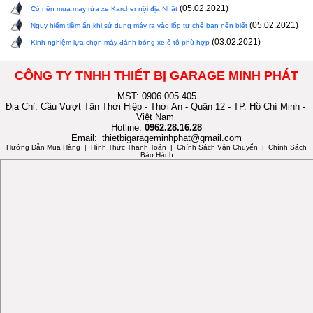
(05.02.2021)
Có nên mua máy rửa xe Karcher nội địa Nhật
(05.02.2021)
Nguy hiểm tiềm ẩn khi sử dụng máy ra vào lốp tự chế bạn nên biết
(03.02.2021)
Kinh nghiệm lựa chọn máy đánh bóng xe ô tô phù hợp
CÔNG TY TNHH THIẾT BỊ GARAGE MINH PHÁT
MST: 0906 005 405
Địa Chỉ: Cầu Vượt Tân Thới Hiệp - Thới An - Quận 12 - TP. Hồ Chí Minh -
Việt Nam
Hotline:
0962.28.16.28
Email:
thietbigarageminhphat@gmail.com
Hướng Dẫn Mua Hàng
| Hình Thức Thanh Toán | Chính Sách Vận Chuyển | Chính Sách
Bảo Hành