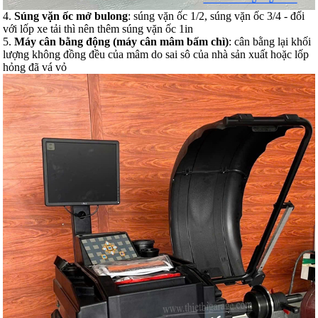
4.
Súng vặn ốc mở bulong
: súng vặn ốc 1/2, súng vặn ốc 3/4 - đối
với lốp xe tải thì nên thêm súng vặn ốc 1in
5.
Máy cân bằng động (máy cân mâm bấm chì)
: cân bằng lại khối
lượng không đồng đều của mâm do sai sô của nhà sản xuất hoặc lốp
hỏng đã vá vỏ