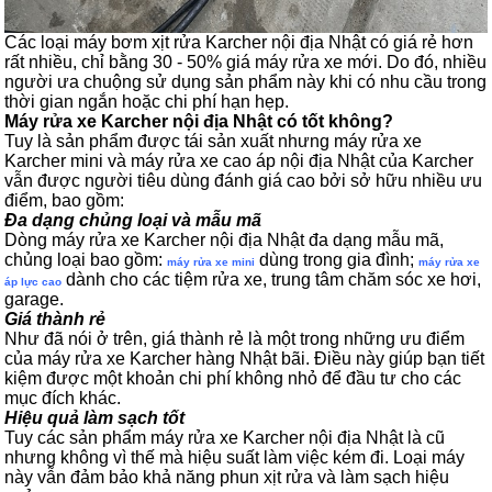
Các loại máy bơm xịt rửa Karcher nội địa Nhật có giá rẻ hơn
rất nhiều, chỉ bằng 30 - 50% giá máy rửa xe mới. Do đó, nhiều
người ưa chuộng sử dụng sản phẩm này khi có nhu cầu trong
thời gian ngắn hoặc chi phí hạn hẹp.
Máy rửa xe Karcher nội địa Nhật có tốt không?
Tuy là sản phẩm được tái sản xuất nhưng máy rửa xe
Karcher mini và máy rửa xe cao áp nội địa Nhật của Karcher
vẫn được người tiêu dùng đánh giá cao bởi sở hữu nhiều ưu
điểm, bao gồm:
Đa dạng chủng loại và mẫu mã
Dòng máy rửa xe Karcher nội địa Nhật đa dạng mẫu mã,
chủng loại bao gồm:
dùng trong gia đình;
máy rửa xe mini
máy rửa xe
dành cho các tiệm rửa xe, trung tâm chăm sóc xe hơi,
áp lực cao
garage.
Giá thành rẻ
Như đã nói ở trên, giá thành rẻ là một trong những ưu điểm
của máy rửa xe Karcher hàng Nhật bãi. Điều này giúp bạn tiết
kiệm được một khoản chi phí không nhỏ để đầu tư cho các
mục đích khác.
Hiệu quả làm sạch tốt
Tuy các sản phẩm máy rửa xe Karcher nội địa Nhật là cũ
nhưng không vì thế mà hiệu suất làm việc kém đi. Loại máy
này vẫn đảm bảo khả năng phun xịt rửa và làm sạch hiệu