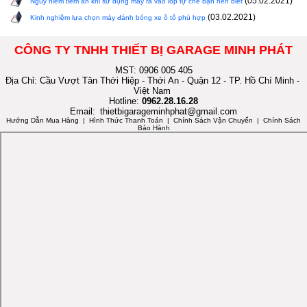
(05.02.2021)
Nguy hiểm tiềm ẩn khi sử dụng máy ra vào lốp tự chế bạn nên biết
(03.02.2021)
Kinh nghiệm lựa chọn máy đánh bóng xe ô tô phù hợp
CÔNG TY TNHH THIẾT BỊ GARAGE MINH PHÁT
MST: 0906 005 405
Địa Chỉ: Cầu Vượt Tân Thới Hiệp - Thới An - Quận 12 - TP. Hồ Chí Minh -
Việt Nam
Hotline:
0962.28.16.28
Email:
thietbigarageminhphat@gmail.com
Hướng Dẫn Mua Hàng
| Hình Thức Thanh Toán | Chính Sách Vận Chuyển | Chính Sách
Bảo Hành