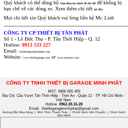
Quý khách có thể dùng bộ
để không bị
Vam tháo lọc nhớt 30 chi tiết
hạn chế về các dòng xe. Xem thêm chi tiết
tại đây.
Mọi chi tiết xin Quý khách vui lòng liên hệ Mr. Linh
___________________________________________
CÔNG TY CP THIẾT BỊ TÂN PHÁT
Số 1 - Lê Đức Thọ - P. Tân Thới Hiệp - Q. 12
Hotline:
0913 533 227
Email:
vulinhsaigon@tanphat.com
Website:
or
www.thietbigarage.com
www.mayravo.com
CÔNG TY TNHH THIẾT BỊ GARAGE MINH PHÁT
MST: 0906 005 405
Địa Chỉ: Cầu Vượt Tân Thới Hiệp - Thới An - Quận 12 - TP. Hồ Chí Minh -
Việt Nam
Hotline:
0962.28.16.28
Email:
thietbigarageminhphat@gmail.com
Hướng Dẫn Mua Hàng
| Hình Thức Thanh Toán | Chính Sách Vận Chuyển | Chính Sách
Bảo Hành