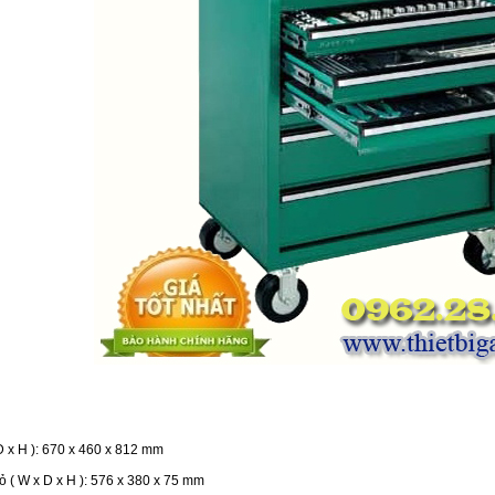
 D x H ): 670 x 460 x 812 mm
ỏ ( W x D x H ): 576 x 380 x 75 mm