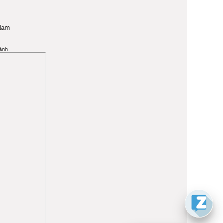
 Nam
ành
Zalo
Chat