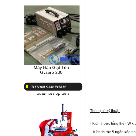
Máy Hàn Giật Tôn
Gyspro 230
Chi tiết
Tư vấn về máy chuẩn
đoán lỗi hộp đen
TƯ VẤN SẢN PHẨM
Thông số kỹ thuật:
- Kích thước tổng thể ( W x
- Kích thước 5 ngăn kéo nh