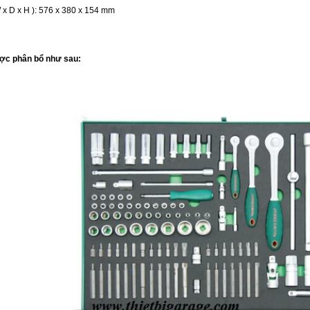
W x D x H ): 576 x 380 x 154 mm
ược phân bổ như sau: