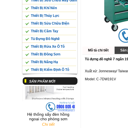
Thiết Bị Sửa Chữa Máy Gầm
Thiết Bị Khí Nén
Thiết Bị Thủy Lực
Thiết Bị Sửa Chữa Điện
Bệ Cân Trọng Lượng 10
Thiết Bị Cầm Tay
Tấn/ Trục SL-10WE
Chi tiết
Tủ Đựng Đồ Nghề
Thiết Bị Rửa Xe Ô Tô
Mô tả chi tiết
Sản 
Thiết Bị Đồng Sơn
Tủ đựng đồ nghề 7 ngăn 191
Thiết Bị Nâng Hạ
Thiết Bị Kiểm Định Ô Tô
Xuất xứ: Jonnesway/ Taiwa
Model: C-7DW191V
SẢN PHẨM MỚI
Hệ thống sấy đèn hồng
ngoại cho phòng sơn
Chi tiết