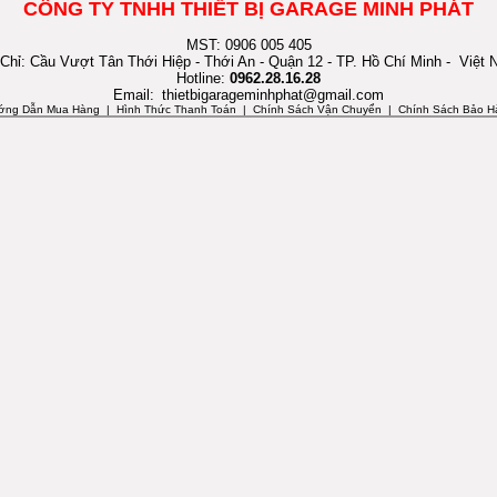
CÔNG TY TNHH THIẾT BỊ GARAGE MINH PHÁT
MST: 0906 005 405
 Chỉ: Cầu Vượt Tân Thới Hiệp - Thới An - Quận 12 - TP. Hồ Chí Minh - Việt
Hotline:
0962.28.16.28
Email:
thietbigarageminhphat@gmail.com
ớng Dẫn Mua Hàng
| Hình Thức Thanh Toán | Chính Sách Vận Chuyển | Chính Sách Bảo H