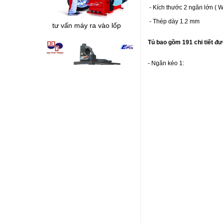
Thiết bị phân tích khí xả
- Kích thước 2 ngăn lớn ( 
tư vấn máy ra vào lốp
động cơ diesel
- Thép dày 1.2 mm
Chi tiết
Tủ bao gồm 191 chi tiết đ
- Ngăn kéo 1:
Tại sao phải thường
xuyên vệ sinh buồng
đốt???
Hệ thống kiểm tra tổng
hợp Phanh + Trượt
Ngang + Giảm Chấn
Chi tiết
Tại sao nên bơm lốp