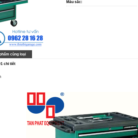
Màu sắc:
phẩm cùng loại
 chi tiết
n