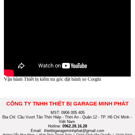
Vận hành Thiết bị kiểm tra góc đặt bánh xe Corghi
CÔNG TY TNHH THIẾT BỊ GARAGE MINH PHÁT
MST: 0906 005 405
Địa Chỉ: Cầu Vượt Tân Thới Hiệp - Thới An - Quận 12 - TP. Hồ Chí Minh -
Việt Nam
Hotline:
0962.28.16.28
Email:
thietbigarageminhphat@gmail.com
Hướng Dẫn Mua Hàng
| Hình Thức Thanh Toán | Chính Sách Vận Chuyển | Chính Sách