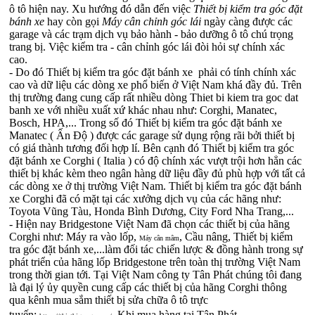
ô tô hiện nay. Xu hướng đó dẫn đến việc
Thiết bị kiểm tra góc đặt
bánh xe
hay còn gọi
Máy cân chỉnh góc lái
ngày càng được các
garage và các trạm dịch vụ bảo hành - bảo dưỡng ô tô chú trọng
trang bị. Việc kiểm tra - cân chỉnh góc lái đòi hỏi sự chính xác
cao.
- Do đó
Thiết bị kiểm tra góc đặt bánh xe
phải có tính chính xác
cao và dữ liệu các dòng xe phổ biến ở Việt Nam khá đầy đủ. Trên
thị trường đang cung cấp rất nhiều dòng Thiet bi kiem tra goc dat
banh xe với nhiều xuất xứ khác nhau như: Corghi, Manatec,
Bosch, HPA,... Trong số đó
Thiết bị kiểm tra góc đặt bánh xe
Manatec ( Ấn Độ )
được các garage sử dụng rộng rãi bởi thiết bị
có giá thành tương đối hợp lí. Bên cạnh đó
Thiết bị kiểm tra góc
đặt bánh xe Corghi ( Italia )
có độ chính xác vượt trội hơn hẳn các
thiết bị khác kèm theo ngân hàng dữ liệu đầy đủ phù hợp với tất cả
các dòng xe ở thị trường Việt Nam.
Thiết bị kiểm tra góc đặt bánh
xe Corghi
đã có mặt tại các xưởng dịch vụ của các hãng như:
Toyota Vũng Tàu, Honda Bình Dương, City Ford Nha Trang,...
- Hiện nay Bridgestone Việt Nam đã chọn các thiết bị của hãng
Corghi như: Máy ra vào lốp,
, Cầu nâng, Thiết bị kiểm
Máy cân mâm
tra góc đặt bánh xe,...làm đối tác chiến lược & đồng hành trong sự
phát triển của hãng lốp Bridgestone trên toàn thị trường Việt Nam
trong thời gian tới. Tại Việt Nam công ty Tân Phát chúng tôi đang
là đại lý ủy quyền cung cấp các thiết bị của hãng Corghi thông
qua kênh mua sắm thiết bị sửa chữa ô tô trực
tuyến:
.
Khi mua hàng tại Tân Phát