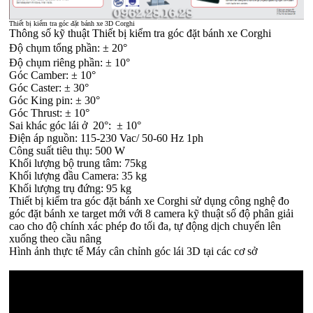
Thiết bị kiểm tra góc đặt bánh xe 3D Corghi
Thông số kỹ thuật Thiết bị kiểm tra góc đặt bánh xe Corghi
Độ chụm tổng phần: ± 20°
Độ chụm riêng phần: ± 10°
Góc Camber: ± 10°
Góc Caster: ± 30°
Góc King pin: ± 30°
Góc Thrust: ± 10°
Sai khác góc lái ở 20°: ± 10°
Điện áp nguồn: 115-230 Vac/ 50-60 Hz 1ph
Công suất tiêu thụ: 500 W
Khối lượng bộ trung tâm: 75kg
Khối lượng đầu Camera: 35 kg
Khối lượng trụ đứng: 95 kg
Thiết bị kiểm tra góc đặt bánh xe Corghi sử dụng công nghệ đo
góc đặt bánh xe target mới với 8 camera kỹ thuật số độ phân giải
cao cho độ chính xác phép đo tối đa, tự động dịch chuyển lên
xuống theo cầu nâng
Hình ảnh thực tế
Máy cân chỉnh góc lái
3D tại các cơ sở