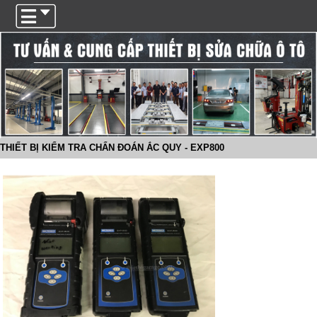
Trigger
THIẾT BỊ KIỂM TRA CHẨN ĐOÁN ẮC QUY - EXP800