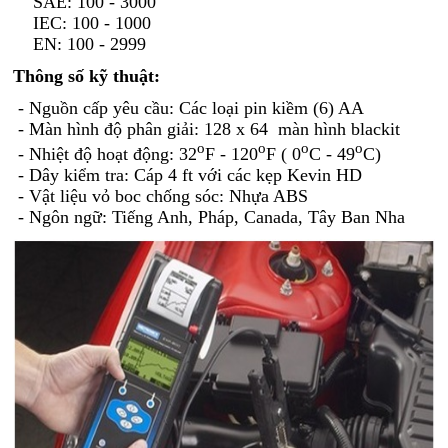
SAE: 100 - 3000
IEC: 100 - 1000
EN: 100 - 2999
Thông số kỹ thuật:
- Nguồn cấp yêu cầu: Các loại pin kiềm (6) AA
- Màn hình độ phân giải: 128 x 64 màn hình blackit
o
o
o
o
- Nhiệt độ hoạt động: 32
F - 120
F ( 0
C - 49
C)
- Dây kiểm tra: Cáp 4 ft với các kẹp Kevin HD
- Vật liệu vỏ boc chống sóc: Nhựa ABS
- Ngôn ngữ: Tiếng Anh, Pháp, Canada, Tây Ban Nha