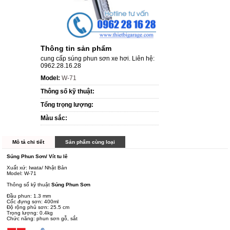
Thông tin sản phẩm
cung cấp súng phun sơn xe hơi. Liên hệ:
0962.28.16.28
Model:
W-71
Thông số kỹ thuật:
Tổng trọng lượng:
Màu sắc:
Mô tả chi tiết
Sản phẩm cùng loại
Súng Phun Sơn/ Vít tu lê
Xuất xứ: Iwata/ Nhật Bản
Model: W-71
Thông số kỹ thuật
Súng Phun Sơn
Đầu phun: 1.3 mm
Cốc đựng sơn: 400ml
Độ rộng phủ sơn: 25.5 cm
Trọng lượng: 0.4kg
Chức năng: phun sơn gỗ, sắt