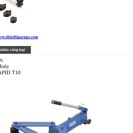
phẩm cùng loại
ực
taly
APID T10