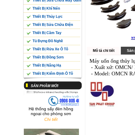
Thiết Bị Sửa Chữa Máy Gầm
Thiết Bị Khí Nén
Thiết Bị Thủy Lực
Bệ Cân Trọng Lượng 10
Thiết Bị Sửa Chữa Điện
Tấn/ Trục SL-10WE
Chi tiết
Thiết Bị Cầm Tay
Tủ Đựng Đồ Nghề
Thiết Bị Rửa Xe Ô Tô
Mô tả chi tiết
Sản 
Thiết Bị Đồng Sơn
Máy uốn ống thủy l
Thiết Bị Nâng Hạ
- Xuất xứ: OMCN/ I
- Model: OMCN R
Thiết Bị Kiểm Định Ô Tô
SẢN PHẨM MỚI
Hệ thống sấy đèn hồng
ngoại cho phòng sơn
Chi tiết