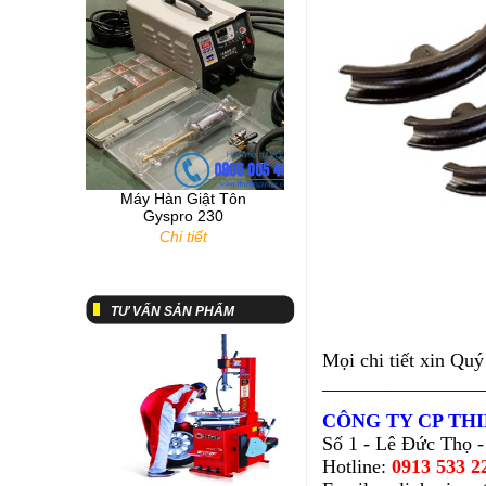
Máy Hàn Giật Tôn
Gyspro 230
Chi tiết
Tư vấn về máy chuẩn
đoán lỗi hộp đen
TƯ VẤN SẢN PHẨM
Mọi chi tiết xin Quý
________________
CÔNG TY CP THI
Số 1 - Lê Đức Thọ -
Hotline:
0913 533 2
Thiết bị phân tích khí xả
tư vấn máy ra vào lốp