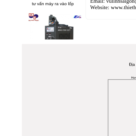
động cơ diesel
Email:
vulinhsaigo
Chi tiết
Website:
www.thietb
Tại sao phải thường
xuyên vệ sinh buồng
Địa
đốt???
Hệ thống kiểm tra tổng
Hư
hợp Phanh + Trượt
Ngang + Giảm Chấn
Chi tiết
Tại sao nên bơm lốp
bằng khí Nitơ ???