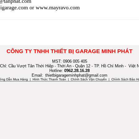
n@tanphat.com
igarage.com
or
www.mayravo.com
CÔNG TY TNHH THIẾT BỊ GARAGE MINH PHÁT
MST: 0906 005 405
 Chỉ: Cầu Vượt Tân Thới Hiệp - Thới An - Quận 12 - TP. Hồ Chí Minh - Việt
Hotline:
0962.28.16.28
Email:
thietbigarageminhphat@gmail.com
ớng Dẫn Mua Hàng
| Hình Thức Thanh Toán | Chính Sách Vận Chuyển | Chính Sách Bảo H