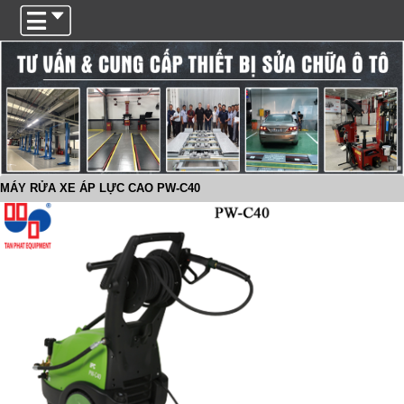
Trigger
MÁY RỬA XE ÁP LỰC CAO PW-C40