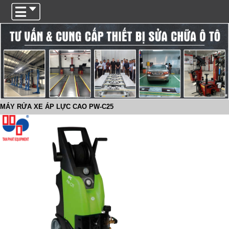
Trigger
MÁY RỬA XE ÁP LỰC CAO PW-C25