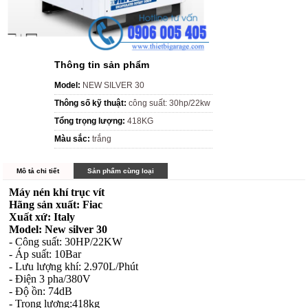
Thông tin sản phẩm
Model:
NEW SILVER 30
Thông số kỹ thuật:
công suất: 30hp/22kw
Tổng trọng lượng:
418KG
Màu sắc:
trắng
Mô tả chi tiết
Sản phẩm cùng loại
Máy nén khí trục vít
Hãng sản xuất: Fiac
Xuất xứ: Italy
Model: New silver 30
- Công suất: 30HP/22KW
- Áp suất: 10Bar
- Lưu lượng khí: 2.970L/Phút
- Điện 3 pha/380V
- Độ ồn: 74dB
- Trọng lượng:418kg