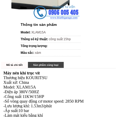
Thông tin sản phẩm
Model:
XLAM15A
Thông số kỹ thuật:
công suất 15hp
Tổng trọng lượng:
Màu sắc:
xám
Mô tả chi tiết
Sản phẩm cùng loại
Máy nén khí trục vít
Thương hiệu KOURITSU
Xuất xứ: China
Model: XLAM15A
-Điện áp 380V/50HZ
-Công suất 11KW/15HP
-Số vòng quay động cơ motor speed: 2850 RPM
-Lưu lượng khí: 1.53m3/phút
-Áp suất:10 bar
-Làm mát kiểu bằng khí