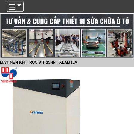
Trigger
MÁY NÉN KHÍ TRỤC VÍT 15HP - XLAM15A