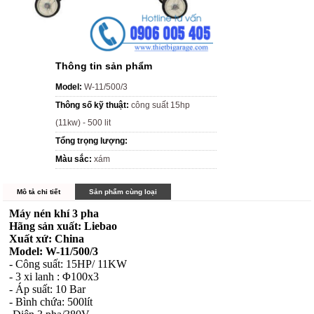
Thông tin sản phẩm
Model:
W-11/500/3
Thông số kỹ thuật:
công suất 15hp
(11kw) - 500 lit
Tổng trọng lượng:
Màu sắc:
xám
Mô tả chi tiết
Sản phẩm cùng loại
Máy nén khí 3 pha
Hãng sản xuất: Liebao
Xuất xứ: China
Model: W-11/500/3
- Công suất: 15HP/ 11KW
- 3 xi lanh : Φ100x3
- Áp suất: 10 Bar
- Bình chứa: 500lít