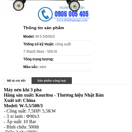
Thông tin sản phẩm
Model:
W-5.5/500/3
Thông số kỹ thuật:
công suất
7.5hp(5.5kw) - 500 lit
Tổng trọng lượng:
Màu sắc:
xám
Mô tả chi tiết
Sản phẩm cùng loại
Máy nén khí 3 pha
Hãng sản xuất: Kouritsu - Thương hiệu Nhật Bản
Xuất xứ: China
Model: W-5.5/500/3
- Công suất: 7,5HP/ 5,5KW
- 3 xi lanh : Φ90x3
- Áp suất: 10 Bar
- Bình chứa: 500lít