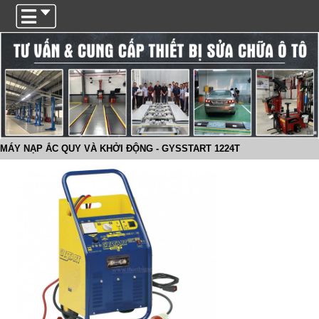
Trigger
MÁY NẠP ẮC QUY VÀ KHỞI ĐỘNG - GYSSTART 1224T