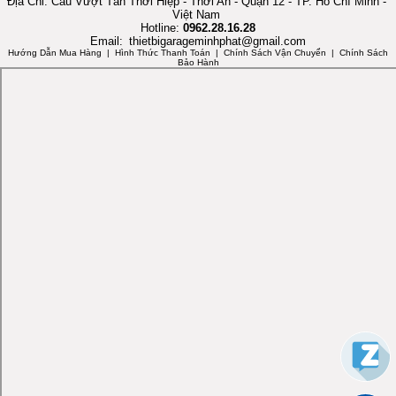
Địa Chỉ: Cầu Vượt Tân Thới Hiệp - Thới An - Quận 12 - TP. Hồ Chí Minh -
Việt Nam
Hotline:
0962.28.16.28
Email:
thietbigarageminhphat@gmail.com
Hướng Dẫn Mua Hàng
| Hình Thức Thanh Toán | Chính Sách Vận Chuyển | Chính Sách
Bảo Hành