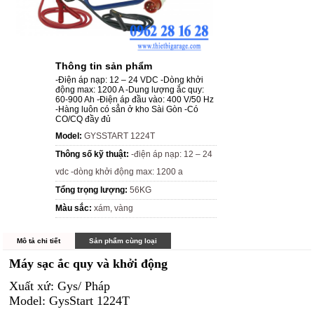
Thông tin sản phẩm
-Điện áp nạp: 12 – 24 VDC -Dòng khởi
động max: 1200 A -Dung lượng ắc quy:
60-900 Ah -Điện áp đầu vào: 400 V/50 Hz
-Hàng luôn có sẳn ở kho Sài Gòn -Có
CO/CQ đầy đủ
Model:
GYSSTART 1224T
Thông số kỹ thuật:
-điện áp nạp: 12 – 24
vdc -dòng khởi động max: 1200 a
Tổng trọng lượng:
56KG
Màu sắc:
xám, vàng
Mô tả chi tiết
Sản phẩm cùng loại
Máy sạc ắc quy và khởi động
Xuất xứ: Gys/ Pháp
Model: GysStart 1224T