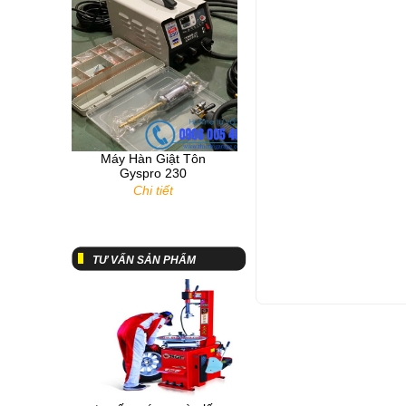
Máy Hàn Giật Tôn
Gyspro 230
Chi tiết
Tư vấn về máy chuẩn
đoán lỗi hộp đen
TƯ VẤN SẢN PHẨM
Thiết bị phân tích khí xả
tư vấn máy ra vào lốp
động cơ diesel