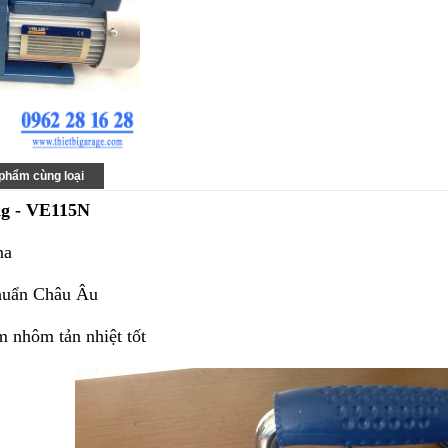
phẩm cùng loại
ng - VE115N
na
chuẩn Châu Âu
 nhôm tản nhiệt tốt