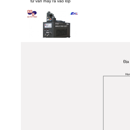
Chi tiết
Tại sao phải thường
xuyên vệ sinh buồng
đốt???
Địa
Hệ thống kiểm tra tổng
Hư
hợp Phanh + Trượt
Ngang + Giảm Chấn
Chi tiết
Tại sao nên bơm lốp
bằng khí Nitơ ???