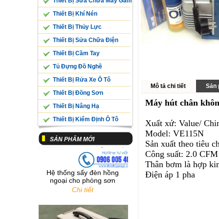
Thiết Bị Sửa Chữa Máy Gầm
Thiết Bị Khí Nén
Thiết Bị Thủy Lực
Bệ Cân Trọng Lượng 10
Tấn/ Trục SL-10WE
Thiết Bị Sửa Chữa Điện
Chi tiết
Thiết Bị Cầm Tay
Tủ Đựng Đồ Nghề
Thiết Bị Rửa Xe Ô Tô
Mô tả chi tiết
Sản 
Thiết Bị Đồng Sơn
Máy hút chân khô
Thiết Bị Nâng Hạ
Thiết Bị Kiểm Định Ô Tô
Xuất xứ: Value/ Chi
Model: VE115N
SẢN PHẨM MỚI
Sản xuất theo tiêu 
Công suất: 2.0 CFM
Hệ thống sấy đèn hồng
Thân bơm là hợp kim
ngoại cho phòng sơn
Điện áp 1 pha
Chi tiết