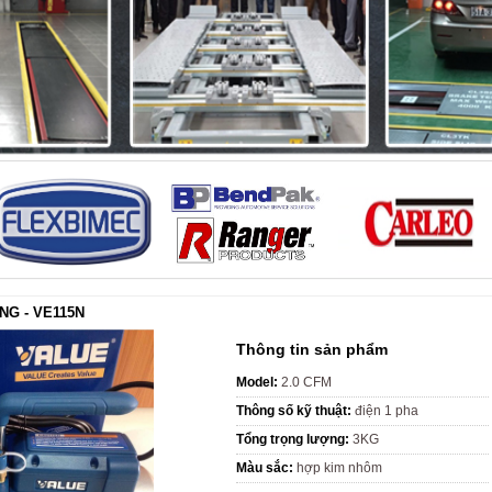
G - VE115N
Thông tin sản phẩm
Model:
2.0 CFM
Thông số kỹ thuật:
điện 1 pha
Tổng trọng lượng:
3KG
Màu sắc:
hợp kim nhôm