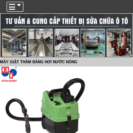
Trigger
MÁY GIẶT THẢM BẰNG HƠI NƯỚC NÓNG