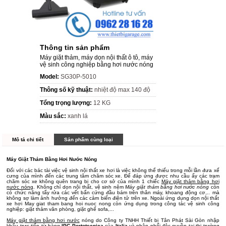
Thông tin sản phẩm
Máy giặt thảm, máy dọn nội thất ô tô, máy
vệ sinh công nghiệp bằng hơi nước nóng
Model:
SG30P-5010
Thông số kỹ thuật:
nhiệt độ max 140 độ
Tổng trọng lượng:
12 KG
Màu sắc:
xanh lá
Mô tả chi tiết
Sản phẩm cùng loại
Máy Giặt Thảm Bằng Hơi Nước Nóng
Đối với các bác tài việc vệ sinh nội thất xe hơi là việc không thể thiếu trong mỗi lần đưa xế
cưng của mình đến các trung tâm chăm sóc xe. Để đáp ứng được nhu cầu ấy các trạm
chăm sóc xe không quên trang bị cho cơ sở của mình 1 chiếc
Máy giặt thảm bằng hơi
nước nóng
. Không chỉ dọn nội thất, vệ sinh nệm
Máy giặt thảm bằng hơi nước nóng
còn
có chức năng tẩy rửa các vết bẩn cứng đầu bám trên thân máy, khoang động cơ,.. mà
không sợ làm ảnh hưởng đến các cảm biến điện tử trên xe. Ngoài ứng dụng dọn nội thất
xe hơi May giat tham bang hoi nuoc nong còn ứng dụng trong công tác vệ sinh công
nghiệp: giặt thảm văn phòng, giặt ghế sofa,...
Máy giặt thảm bằng hơi nước
nóng do Công ty TNHH Thiết bị Tân Phát Sài Gòn nhập
khẩu trực tiếp từ hàng
IPC Portotecnica
của
Italia
và phân phối độc quyền tại thị trường