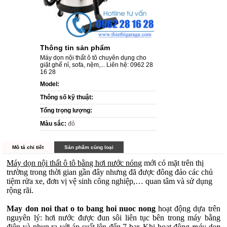
Thông tin sản phẩm
Máy dọn nội thất ô tô chuyên dụng cho
giặt ghế nỉ, sofa, nệm,... Liên hệ: 0962 28
16 28
Model:
Thông số kỹ thuật:
Tổng trọng lượng:
Màu sắc:
đỏ
Mô tả chi tiết
Sản phẩm cùng loại
Máy dọn nội thất ô tô bằng hơi nước nóng
mới có mặt trên thị
trường trong thời gian gần đây nhưng đã được đông đảo các chủ
tiệm rửa xe, đơn vị vệ sinh công nghiệp,… quan tâm và sử dụng
rộng rãi.
May don noi that o to bang hoi nuoc nong
hoạt động dựa trên
nguyên lý: hơi nước được đun sôi liên tục bên trong máy bằng
điện và phun ra với áp suất lên đến 7 bar. Khi hoạt động
máy dọn