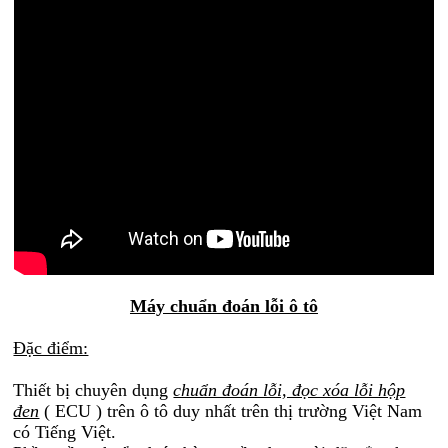
Máy chuẩn đoán lỗi ô tô
Đặc điểm:
Thiết bị chuyên dụng
chuẩn đoán lỗi, đọc xóa lỗi hộp
đen
( ECU ) trên ô tô duy nhất trên thị trường Việt Nam
có Tiếng Việt.