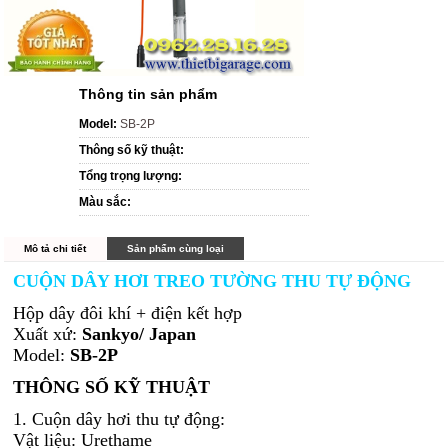
Thông tin sản phẩm
Model:
SB-2P
Thông số kỹ thuật:
Tổng trọng lượng:
Màu sắc:
Mô tả chi tiết
Sản phẩm cùng loại
CUỘN DÂY HƠI TREO TƯỜNG THU TỰ ĐỘNG
Hộp dây đôi khí + điện kết hợp
Xuất xứ:
Sankyo/ Japan
Model:
SB-2P
THÔNG SỐ KỸ THUẬT
1. Cuộn dây hơi thu tự động:
Vật liệu: Urethame