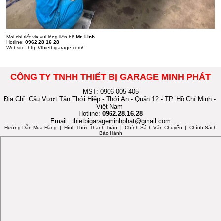
Mọi chi tiết xin vui lòng liên hệ
Mr. Linh
Hotline:
0962 28 16 28
Website:
http://thietbigarage.com/
CÔNG TY TNHH THIẾT BỊ GARAGE MINH PHÁT
MST: 0906 005 405
Địa Chỉ: Cầu Vượt Tân Thới Hiệp - Thới An - Quận 12 - TP. Hồ Chí Minh -
Việt Nam
Hotline:
0962.28.16.28
Email:
thietbigarageminhphat@gmail.com
Hướng Dẫn Mua Hàng
| Hình Thức Thanh Toán | Chính Sách Vận Chuyển | Chính Sách
Bảo Hành