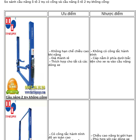
So sánh cầu nâng ô tô 2 trụ có cổng và cầu nâng ô tô 2 trụ không cổng:
Ưu điểm
Nhược điểm
-
Không hạn chế chiều cao
-
Không có công tắc hành
khi nâng
trình
-
Giá thành rẻ
-
Cáp nằm ở phía dưới bấc
-
Thích hợp cho tất cả các
tiện cho xe ra vào cầu nâng
dòng xe
Cầu nâng 2 trụ không cổng
-
Có công tắc hành trình
-
Chiều cao nâng bị giới hạn
độ an toàn cao
-
Phù hợp với các dòng xe