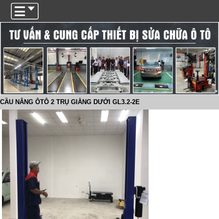
Trigger
CẦU NÂNG ÔTÔ 2 TRỤ GIẰNG DƯỚI GL3.2-2E