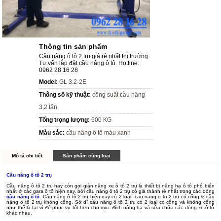
Thông tin sản phẩm
Cầu nâng ô tô 2 trụ giá rẻ nhất thị trường.
Tư vấn lắp đặt cầu nâng ô tô. Hotline:
0962 28 16 28
Model:
GL 3.2-2E
Thông số kỹ thuật:
công suất cầu nâng
3,2 tấn
Tổng trọng lượng:
600 KG
Màu sắc:
cầu nâng ô tô màu xanh
Mô tả chi tiết
Sản phẩm cùng loại
Cầu nâng ô tô 2 trụ
Cầu nâng ô tô 2 trụ hay còn gọi giàn nâng xe ô tô 2 trụ là thiết bị nâng hạ ô tô phổ biến
nhất ở các gara ô tô hiện nay, bởi cầu nâng ô tô 2 trụ có giá thành rẻ nhất trong các dòng
cầu nâng ô tô
. Cầu nâng ô tô 2 trụ hiện nay có 2 loại: cau nang o to 2 tru có cổng & cầu
nâng ô tô 2 trụ không cổng. Sở dĩ cầu nâng ô tô 2 trụ có 2 loại có cổng và không cổng
như thế là tại vì để phục vụ tốt hơn cho mục đích nâng hạ và sửa chữa các dòng xe ô tô
khác nhau.