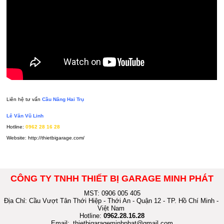
Liên hệ tư vấn
Cầu Nâng Hai Trụ
Lê Văn Vũ Linh
Hotline:
0962 28 16 28
Website:
http://thietbigarage.com/
CÔNG TY TNHH THIẾT BỊ GARAGE MINH PHÁT
MST: 0906 005 405
Địa Chỉ: Cầu Vượt Tân Thới Hiệp - Thới An - Quận 12 - TP. Hồ Chí Minh -
Việt Nam
Hotline:
0962.28.16.28
Email:
thietbigarageminhphat@gmail.com