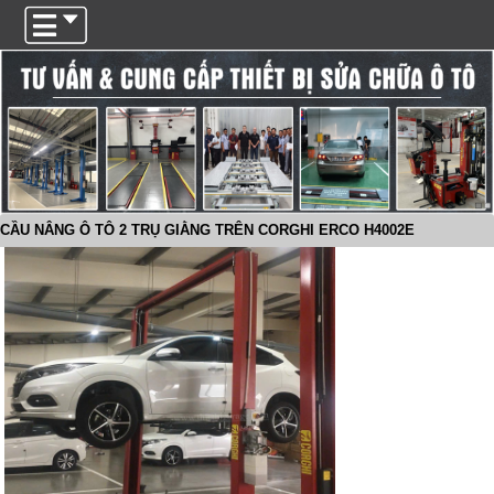
Trigger
CẦU NÂNG Ô TÔ 2 TRỤ GIẰNG TRÊN CORGHI ERCO H4002E