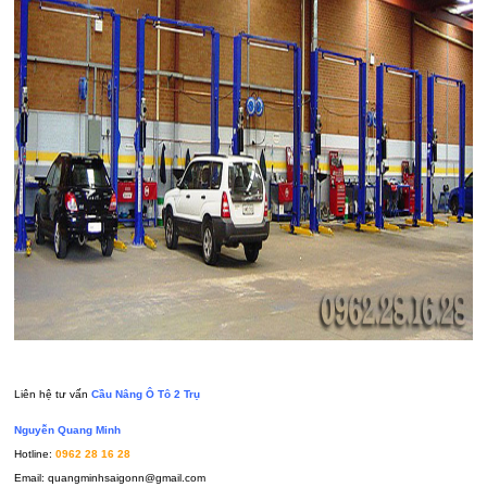
Liên hệ tư vấn
Cầu Nâng Ô Tô 2 Trụ
Nguyễn Quang Minh
Hotline:
0962 28 16 28
Email: quangminhsaigonn@gmail.com