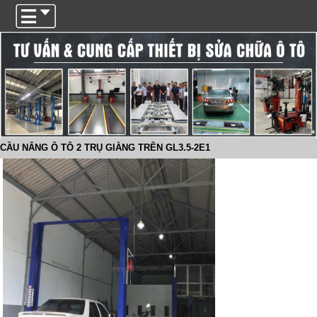
Trigger
CẦU NÂNG Ô TÔ 2 TRỤ GIẰNG TRÊN GL3.5-2E1