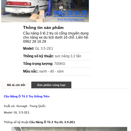
Thông tin sản phẩm
Cầu nâng ô tô 2 trụ có cổng chuyên dụng
cho nâng xe du lịch dưới 16 chỗ. Liên hệ:
0962 28 16 28
Model:
GL 3.5-2E1
Thông số kỹ thuật:
sưc nâng 3.2 tấn
Tổng trọng lượng:
700KG
Màu sắc:
xanh - đỏ - xám
Mô tả chi tiết
Sản phẩm cùng loại
Cầu Nâng Ô Tô 2 Trụ Giằng Trên
Xuất xứ: Gunagli - Trung Quốc
Model: GL 3.5-2E1
Thông số kỹ thuật
Cầu Nâng Ô Tô 2 Trụ GL 3.5-2E1