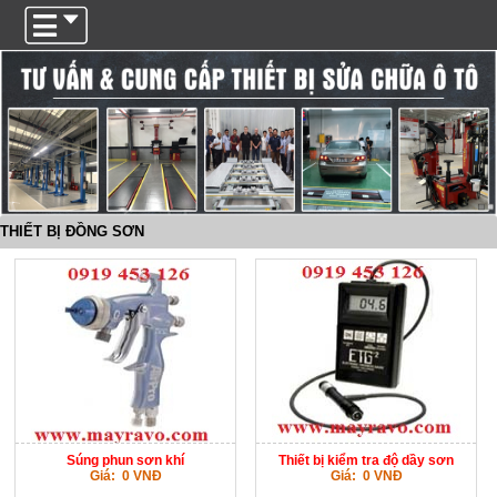
Trigger
THIẾT BỊ ĐỒNG SƠN
Súng phun sơn khí
Thiết bị kiểm tra độ dầy sơn
Giá: 0 VNĐ
Giá: 0 VNĐ